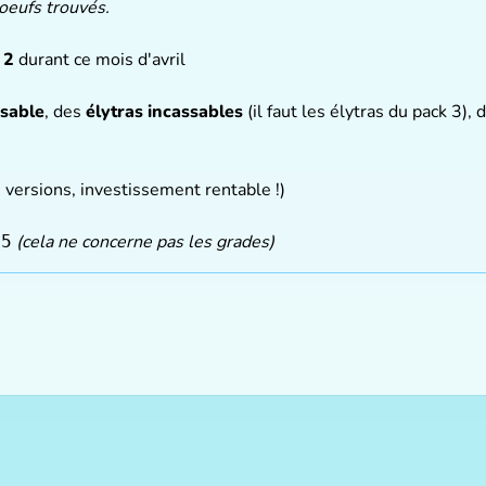
 oeufs trouvés.
r
2
durant ce mois d'avril
ssable
, des
élytras incassables
(il faut les élytras du pack 3),
s versions, investissement rentable !)
(cela ne concerne pas les grades)
25