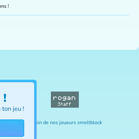
ns !
 !
rogan
Staff
ton jeu !