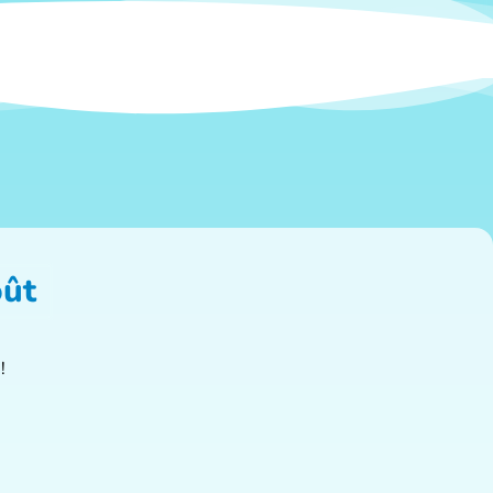
oût
!