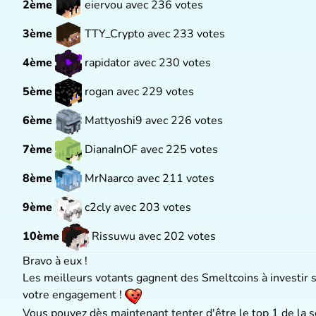
2ème
eiervou avec 236 votes
3ème
TTY_Crypto avec 233 votes
4ème
rapidator avec 230 votes
5ème
rogan avec 229 votes
6ème
Mattyoshi9 avec 226 votes
7ème
DianaInOF avec 225 votes
8ème
MrNaarco avec 211 votes
9ème
c2cly avec 203 votes
10ème
Rissuwu avec 202 votes
Bravo à eux !
Les meilleurs votants gagnent des Smeltcoins à investir s
votre engagement !
Vous pouvez dès maintenant tenter d'être le top 1 de la 