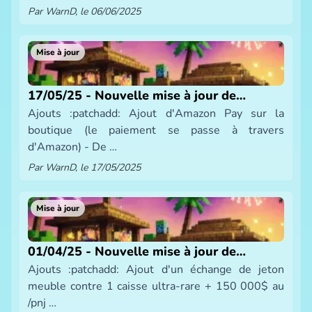
Par WarnD, le 06/06/2025
Mise à jour
17/05/25 - Nouvelle mise à jour de
Ajouts :patchadd: Ajout d'Amazon Pay sur la
SmeltBlock
boutique (le paiement se passe à travers
d'Amazon) - De …
Par WarnD, le 17/05/2025
Mise à jour
01/04/25 - Nouvelle mise à jour de
Ajouts :patchadd: Ajout d'un échange de jeton
SmeltBlock
meuble contre 1 caisse ultra-rare + 150 000$ au
/pnj …