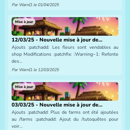
Par WarnD, le 01/04/2025
Mise à jour
12/03/25 - Nouvelle mise à jour de
Ajouts :patchadd: Les fleurs sont vendables au
SmeltBlock
shop Modifications :patchfix: :Warning~1: Refonte
des…
Par WarnD, le 12/03/2025
Mise à jour
03/03/25 - Nouvelle mise à jour de
Ajouts :patchadd: Plus de farms ont été ajoutées
SmeltBlock
au /farms :patchadd: Ajout du /tutoquêtes pour
voir…