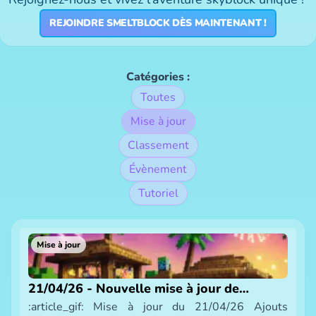
REJOINDRE SMELTBLOCK DÈS MAINTENANT !
Catégories :
Toutes
Mise à jour
Classement
Évènement
Tutoriel
Mise à jour
21/04/26 - Nouvelle mise à jour de
:article_gif: Mise à jour du 21/04/26 Ajouts
SmeltBlock