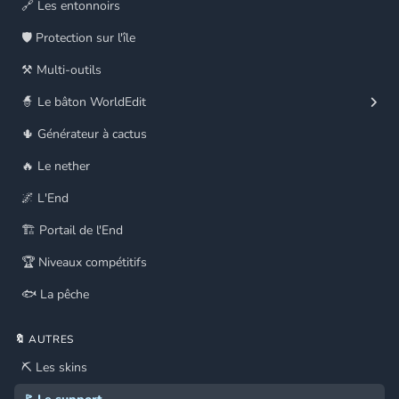
🔗 Les entonnoirs
🛡️ Protection sur l'île
⚒️ Multi-outils
🧙 Le bâton WorldEdit
🌵 Générateur à cactus
🔥 Le nether
🌌 L'End
🏗️ Portail de l'End
🏆 Niveaux compétitifs
🐟 La pêche
🔖 AUTRES
⛏️ Les skins