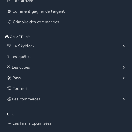
🏝️ Ton arrivée
💲 Comment gagner de l'argent
📋 Grimoire des commandes
🎮 GAMEPLAY
🌴 Le Skyblock
❔ Les quêtes
⛏️ Les cubes
🛠️ Pass
🏆 Tournois
💰 Les commerces
TUTO
🥕 Les farms optimisées