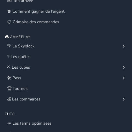
🏝️ Ton arrivée
💲 Comment gagner de l'argent
📋 Grimoire des commandes
🎮 GAMEPLAY
🌴 Le Skyblock
❔ Les quêtes
⛏️ Les cubes
🛠️ Pass
🏆 Tournois
💰 Les commerces
TUTO
🥕 Les farms optimisées