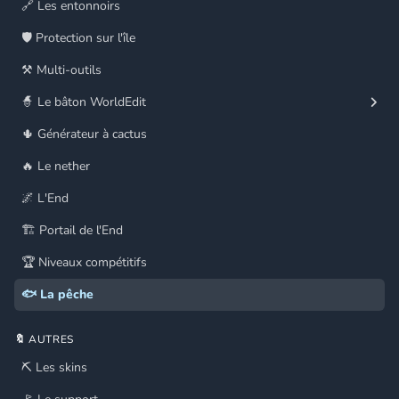
🔗 Les entonnoirs
🛡️ Protection sur l'île
⚒️ Multi-outils
🧙 Le bâton WorldEdit
🌵 Générateur à cactus
🔥 Le nether
🌌 L'End
🏗️ Portail de l'End
🏆 Niveaux compétitifs
🐟 La pêche
🔖 AUTRES
⛏️ Les skins